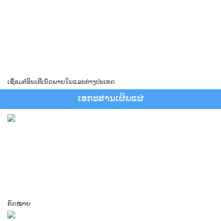
ເຊຶ່ອມຕໍ່ອິນເຕີເນັດພາຍໃນແລະຕ່າງປະເທດ
ເອ​ກະ​ສານ​ເຜິຍ​ແຜ່
ກົດໝາຍ