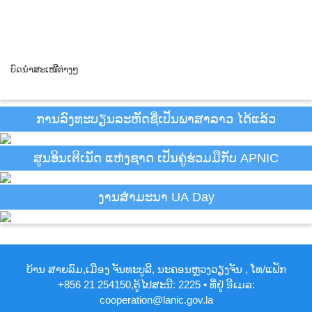
ບົດນຳສະເໜີຕ່າງໆ
ການລົງທະບຽນລະຫັດຊື່ເປັນພາສາລາວ ໄດ້ແລ້ວ
ສູນອິນເຕີເນັດ ແຫ່ງຊາດ ເປັນຄູ່ຮ່ວມມືກັບ APNIC
ງານສຳມະນາ UA Day
ບ້ານ ສາຍລົມ,ເມືອງ ຈັນທະບູລີ, ນະຄອນຫຼວງວຽງຈັນ , ໂທ/ແຟັກ
+856 21 254150,ຕູ້ໄປສະນີ: 2225 • ທີ່ຢູ່ ອີເມລ:
cooperation@lanic.gov.la