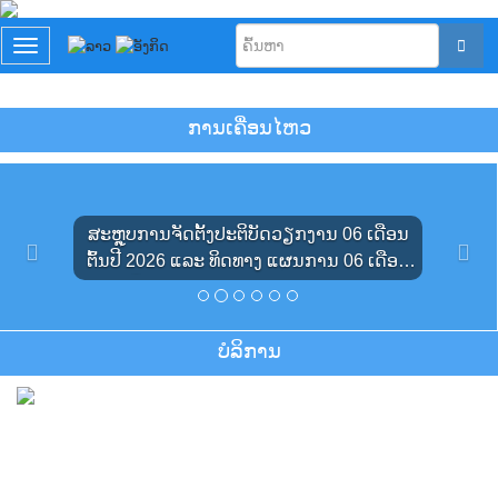
T
o
g
g
ການເຄື່ອນໄຫວ
l
e
n
P
N
a
r
e
v
ສະຫຼຸບການຈັດຕັ້ງປະຕິບັດວຽກງານ 06 ເດືອນ
i
e
x
g
ຕົ້ນປີ 2026 ແລະ ທິດທາງ ແຜນການ 06 ເດືອນ
v
t
a
ທ້າຍປີ 2026 ຂອງ ສູນອິນເຕີເນັດ ແຫ່ງຊາດ
t
i
i
o
o
ບໍ​ລິ​ການ
n
u
s