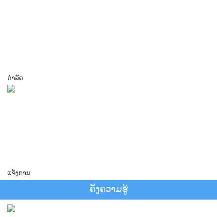
ດຳລັດ
ແຈ້ງການ
​ຄັງ​ຄວາມ​ຮູ້