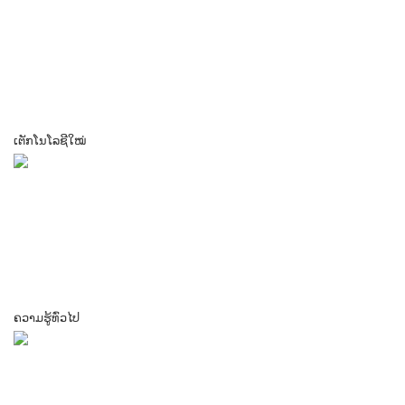
ເຕັກໂນໂລຊີໃໝ່
ຄວາມຮູ້ທົ່ວໄປ