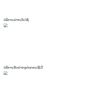
ບໍລິການຝາກເວັບໄຊ້
ບໍລິການຮັບຝາກອຸປະກອນເຊີເວີ