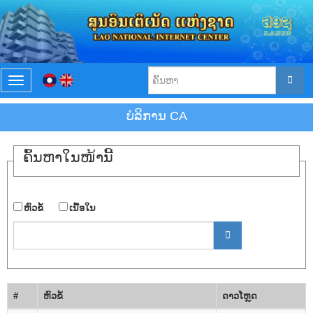
T
o
g
ບໍລິການ CA
g
l
e
ຄົ້ນ​ຫາ​ໃນ​ໜ້ານີ້
n
a
v
i
​ຫົວ​ຂໍ້
​ເນື້ອ​ໃນ
g
a
t
i
o
n
#
​ຫົວ​ຂໍ້
ດາວ​ໂຫຼດ