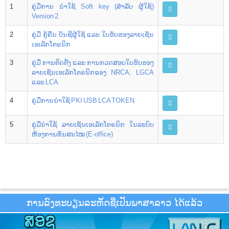
1
ຄູ່ມືການ ນຳໃຊ້ Soft key (ສຳລັບ ຜູ້ໃຊ້)
Version 2
2
ຄູ່ມື ກູ້ຄືນ ບັນຊີຜູ້ໃຊ້ ແລະ ໃບຮັບຮອງລາຍເຊັນ
ເອເລັກໂຕຣນິກ
3
ຄູ່ມື ການຕິດຕັ້ງ ແລະ ການກວດສອບໃບຮັບຮອງ
ລາຍເຊັນເອເລັກໂຕຣນິກຂອງ NRCA, LGCA
ແລະ LCA
4
ຄູ່ມືການນຳໃຊ້ PKI USB LCA TOKEN
5
ຄູ່ມືນຳໃຊ້ ລາຍເຊັນເອເລັກໂຕຣນິກ ໃນລະບົບ
ຫ້ອງການທັນສະໄໝ (E-office)
ການລົງທະບຽນລະຫັດຊື່ເປັນພາສາລາວ ໄດ້ແລ້ວ