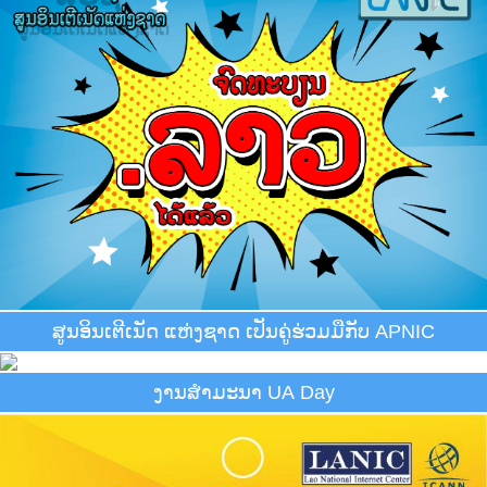
ສູນອິນເຕີເນັດ ແຫ່ງຊາດ ເປັນຄູ່ຮ່ວມມືກັບ APNIC
ງານສຳມະນາ UA Day