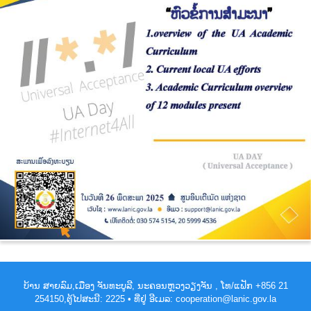
ບ້ານ ສາຍລົມ,ເມືອງ ຈັນທະບູລີ, ນະຄອນຫຼວງວຽງຈັນ , ໂທ/ແຟັກ +856 21
254150,ຕູ້ໄປສະນີ: 2225 • ທີ່ຢູ່ ອີເມລ: cooperation@lanic.gov.la