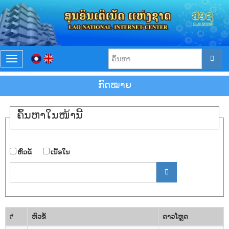
T
o
g
ກົດໝາຍ
g
l
e
ຄົ້ນ​ຫາ​ໃນ​ໜ້ານີ້
n
a
v
i
​ຫົວ​ຂໍ້
​ເນື້ອ​ໃນ
g
a
t
i
o
n
#
​ຫົວ​ຂໍ້
ດາວ​ໂຫຼດ