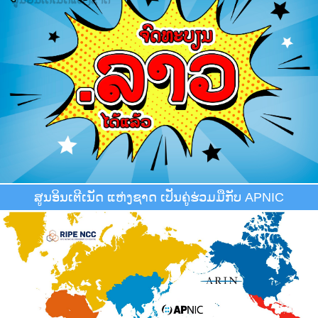
ສູນອິນເຕີເນັດ ແຫ່ງຊາດ ເປັນຄູ່ຮ່ວມມືກັບ APNIC