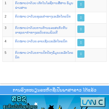
1
ກົດໝາຍວ່າດ້ວຍ ເຕັກໂນໂລຊີການສື່ສານ ຂໍ້ມູນ
ຂ່າວສານ
2
ກົດໝາຍ ວ່າດ້ວຍທຸລະກໍາທາງເອເລັກໂຕຣນິກ
3
ກົດໝາຍວ່າດ້ວຍການຕ້ານແລະສະກັດກັ້ນ
ອາຊະຍາກຳທາງລະບົບຄອມພິວເຕີ
4
ກົດໝາຍ ວ່າດ້ວຍ ລາຍເຊັນເອເລັກໂຕຣນິກ
5
ກົດໝາຍ ວ່າດ້ວຍການປົກປ້ອງຂໍ້ມູນເອເລັກໂຕຣ
ນິກ
ການລົງທະບຽນລະຫັດຊື່ເປັນພາສາລາວ ໄດ້ແລ້ວ