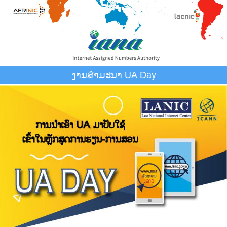
ງານສຳມະນາ UA Day