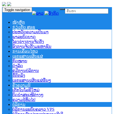
Toggle navigation
ໜ້າຫຼັກ
ກ່ຽວກັບ ສອຊ
ປະຫວັດຄວາມເປັນມາ
ພາລະບົດບາດ
ໂຄງຮ່າງການຈັດຕັ້ງ
ອົງການຈັດຕັ້ງມະຫາຊົນ
ການເຄຶ່ອນໄຫວ
ເອກະສານເຜີຍແຜ່
ກົດໝາຍ
ດຳລັດ
ຄູ່ມືການບໍລິການ
ຂໍ້ຕົກລົງ
ເອກະສານເຜີຍແຜ່ອື່ນໆ
ຄັງຄວາມຮູ້
ເຕັກໂນໂລຊີໃຫມ່
ບົດນຳສະເໜີຕ່າງໆ
ຄວາມຮູ້ທົ່ວໄປ
ບໍລິການ
ບໍລິການລະບົບຄລາວ VPS