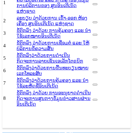
1
ການບໍລິການຂອງ ສູນອິນເຕີເນັດ
ແຫ່ງຊາດ
ລະບຽບ ວ່າດ້ວຍການ ເຂົ້າ-ອອກ ຫ້ອງ
2
ເຄື່ອງ ສູນອິນເຕີເນັດ ແຫ່ງຊາດ
ຂໍ້ຕົກລົງ ວ່າດ້ວຍ ການຄຸ້ມຄອງ ແລະ ນໍາ
3
ໃຊ້ເລກໝາຍອິນເຕີເນັດ
ຂໍ້ຕົກລົງ ວ່າດ້ວຍການເຊື່ອມຕໍ່ ແລະ ໃຫ້
4
ບໍລິການຂໍ້ຄວາມສັ້ນ
ຂໍ້ຕົກລົງວ່າດ້ວຍການດຳເນີນ
5
ກິດຈະການລາຍເຊັນເອເລັກໂຕຣນິກ
ຂໍ້ຕົກລົງວ່າດ້ວຍການຂື້ນທະບຽນໝາຍ
6
ເລກໂທລະສັບ
ຂໍ້ຕົກລົງວ່າດ້ວຍການຄຸ້ມຄອງ ແລະ ນຳ
7
ໃຊ້ລະຫັດຊື່ອິນເຕີເນັດ
ຂໍ້ຕົກລົງ ວ່າດ້ວຍ ການອະນຸຍາດດຳເນີນ
8
ກິດຈະການສູນກາງຂໍ້ມູນຂ່າວສານຜ່ານ
ອິນເຕີເນັດ