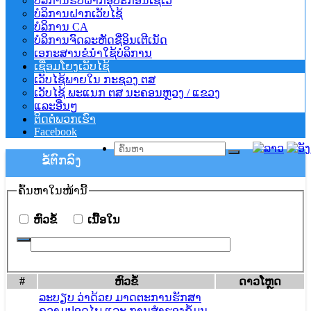
ບໍລິການຮັບຝາກອຸປະກອນເຊີເວີ
ບໍລິການຝາກເວັບໄຊ້
ບໍລິການ CA
ບໍລິການຈົດລະຫັດຊື່ອິນເຕີເນັດ
ເອກະສານຂໍນຳໃຊ້ບໍລິການ
ເຊື່ອມໂຍງເວັບໄຊ້
ເວັບໄຊ້ພາຍໃນ ກະຊວງ ຕສ
ເວັບໄຊ້ ພະແນກ ຕສ ນະຄອນຫຼວງ / ແຂວງ
ແລະອື່ນໆ
ຕິດຕໍ່ພວກເຮົາ
Facebook
ຂໍ້ຕົກລົງ
ຄົ້ນ​ຫາ​ໃນ​ໜ້ານີ້
​ຫົວ​ຂໍ້
​ເນື້ອ​ໃນ
#
​ຫົວ​ຂໍ້
ດາວ​ໂຫຼດ
ລະບຽບ ວ່າດ້ວຍ ມາດຕະການຮັກສາ
ຄວາມປອດໄພ ແລະ ການສໍາຮອງຂໍ້ມູນ