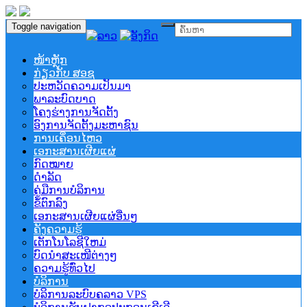
Toggle navigation
ໜ້າຫຼັກ
ກ່ຽວກັບ ສອຊ
ປະຫວັດຄວາມເປັນມາ
ພາລະບົດບາດ
ໂຄງຮ່າງການຈັດຕັ້ງ
ອົງການຈັດຕັ້ງມະຫາຊົນ
ການເຄຶ່ອນໄຫວ
ເອກະສານເຜີຍແຜ່
ກົດໝາຍ
ດຳລັດ
ຄູ່ມືການບໍລິການ
ຂໍ້ຕົກລົງ
ເອກະສານເຜີຍແຜ່ອື່ນໆ
ຄັງຄວາມຮູ້
ເຕັກໂນໂລຊີໃຫມ່
ບົດນຳສະເໜີຕ່າງໆ
ຄວາມຮູ້ທົ່ວໄປ
ບໍລິການ
ບໍລິການລະບົບຄລາວ VPS