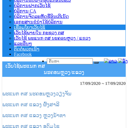
ບໍລິການຮັບຝາກອຸປະກອນເຊີເວີ
ບໍລິການຝາກເວັບໄຊ້
ບໍລິການ CA
ບໍລິການຈົດລະຫັດຊື່ອິນເຕີເນັດ
ເອກະສານຂໍນຳໃຊ້ບໍລິການ
ເຊື່ອມໂຍງເວັບໄຊ້
ເວັບໄຊ້ພາຍໃນ ກະຊວງ ຕສ
ເວັບໄຊ້ ພະແນກ ຕສ ນະຄອນຫຼວງ / ແຂວງ
ແລະອື່ນໆ
ຕິດຕໍ່ພວກເຮົາ
Facebook
ເວັບໄຊ້ພະແນກ ຕສ
ນະຄອນຫຼວງ/ແຂວງ
17/09/2020 ~ 17/09/2020
ພະແນກ ຕສ ນະຄອນຫຼວງວຽງຈັນ
ພະແນກ
ຕສ
ແຂວງ ຜົ້ງສາລີ
ພະແນກ
ຕສ
ແຂວງ ຫຼວງນໍ້າທາ
ພະແນກ
ຕສ
ແຂວງ ອຸດົມໄຊ