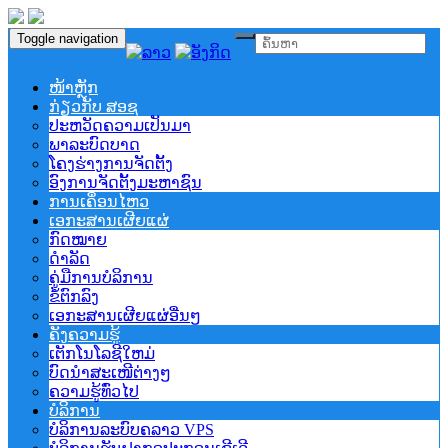
Toggle navigation
ໜ້າຫຼັກ
ກ່ຽວກັບ ສອຊ
ປະຫວັດຄວາມເປັນມາ
ພາລະບົດບາດ
ໂຄງຮ່າງການຈັດຕັ້ງ
ອົງການຈັດຕັ້ງມະຫາຊົນ
ການເຄຶ່ອນໄຫວ
ເອກະສານເຜີຍແຜ່
ກົດໝາຍ
ດຳລັດ
ຄູ່ມືການບໍລິການ
ຂໍ້ຕົກລົງ
ເອກະສານເຜີຍແຜ່ອື່ນໆ
ຄັງຄວາມຮູ້
ເຕັກໂນໂລຊີໃຫມ່
ບົດນຳສະເໜີຕ່າງໆ
ຄວາມຮູ້ທົ່ວໄປ
ບໍລິການ
ບໍລິການລະບົບຄລາວ VPS