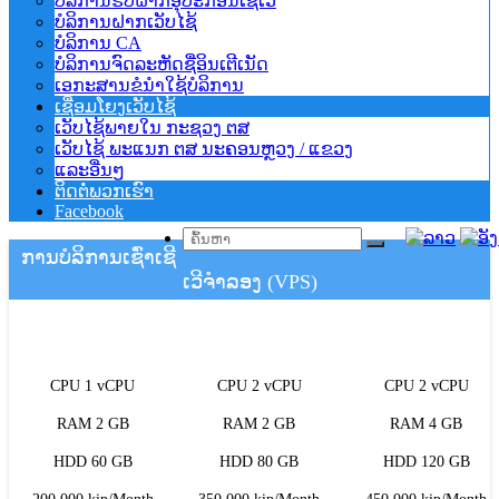
ບໍລິການຮັບຝາກອຸປະກອນເຊີເວີ
ບໍລິການຝາກເວັບໄຊ້
ບໍລິການ CA
ບໍລິການຈົດລະຫັດຊື່ອິນເຕີເນັດ
ເອກະສານຂໍນຳໃຊ້ບໍລິການ
ເຊື່ອມໂຍງເວັບໄຊ້
ເວັບໄຊ້ພາຍໃນ ກະຊວງ ຕສ
ເວັບໄຊ້ ພະແນກ ຕສ ນະຄອນຫຼວງ / ແຂວງ
ແລະອື່ນໆ
ຕິດຕໍ່ພວກເຮົາ
Facebook
ການບໍລິການເຊົ່າເຊີ
ເວີຈຳລອງ (VPS)
CPU 1 vCPU
CPU 2 vCPU
CPU 2 vCPU
RAM 2 GB
RAM 2 GB
RAM 4 GB
HDD 60 GB
HDD 80 GB
HDD 120 GB