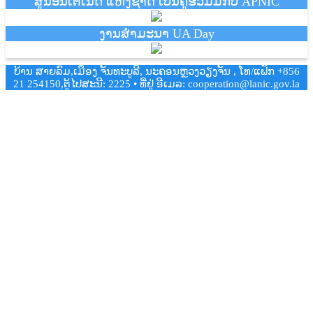
ສູນອິນເຕີເນັດ ແຫ່ງຊາດ ເປັນຄູ່ຮ່ວມມືກັບ APNIC
ງານສຳມະນາ UA Day
ບ້ານ ສາຍລົມ,ເມືອງ ຈັນທະບູລີ, ນະຄອນຫຼວງວຽງຈັນ , ໂທ/ແຟັກ +856
21 254150,ຕູ້ໄປສະນີ: 2225 • ທີ່ຢູ່ ອີເມລ: cooperation@lanic.gov.la