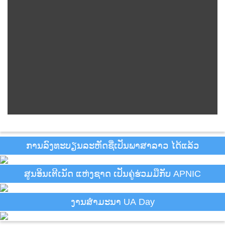
ການລົງທະບຽນລະຫັດຊື່ເປັນພາສາລາວ ໄດ້ແລ້ວ
ສູນອິນເຕີເນັດ ແຫ່ງຊາດ ເປັນຄູ່ຮ່ວມມືກັບ APNIC
ງານສຳມະນາ UA Day