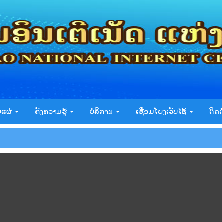
ຍແຜ່
ຄັງຄວາມຮູ້
ບໍລິການ
ເຊື່ອມໂຍງເວັບໄຊ້
ຕິດຕ