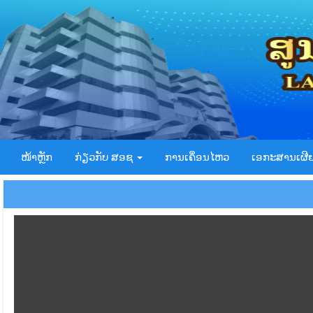
ໜ້າຫຼັກ
ກ່ຽວກັບ ສອຊ
ການເຄຶ່ອນໄຫວ
ເອກະສານເຜີ