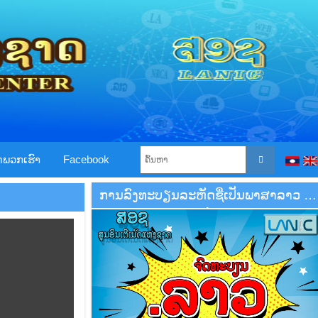
ໍ່ພວກເຮົາ
Facebook
ການລົງທະບຽນລະຫັດຊື່ເປັນພາສາລາວ ໄດ້
ແລ້ວ