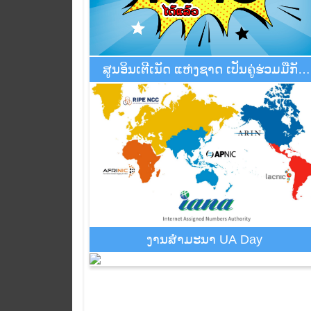
ສູນອິນເຕີເນັດ ແຫ່ງຊາດ ເປັນຄູ່ຮ່ວມມືກັບ
APNIC
ງານສຳມະນາ UA Day