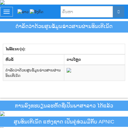
T
o
g
ດຳລັດວ່າດ້ວຍສູນຂໍ້ມູນຂ່າວສານຜ່ານອິນເຕີເນັດ
g
l
e
n
ໄຟລ໌ແນບ (s):
a
v
​ຫົວ​ຂໍ້
ດາວ​ໂຫຼດ
i
g
ດຳລັດວ່າດ້ວຍສູນຂໍ້ມູນຂ່າວສານຜ່ານ
a
ອິນເຕີເນັດ
t
i
o
n
ການລົງທະບຽນລະຫັດຊື່ເປັນພາສາລາວ ໄດ້ແລ້ວ
ສູນອິນເຕີເນັດ ແຫ່ງຊາດ ເປັນຄູ່ຮ່ວມມືກັບ APNIC