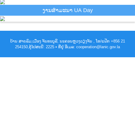
ງານສຳມະນາ UA Day
ບ້ານ ສາຍລົມ,ເມືອງ ຈັນທະບູລີ, ນະຄອນຫຼວງວຽງຈັນ , ໂທ/ແຟັກ +856 21
254150,ຕູ້ໄປສະນີ: 2225 • ທີ່ຢູ່ ອີເມລ: cooperation@lanic.gov.la