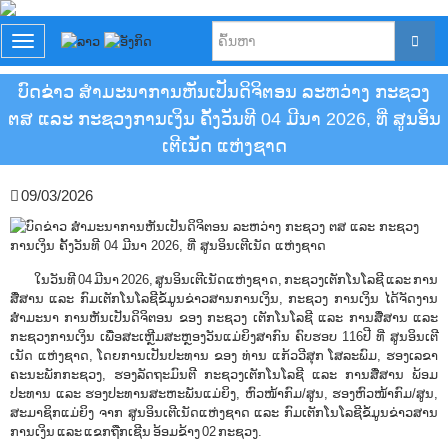
T
o
g
ບົດຂ່າວ ສຳມະນາການຫັນເປັນດິຈິຕອນ ລະຫວ່າງ ກະຊວງ
g
ຕສ ແລະ ກະຊວງການເງິນ ຄັ້ງວັນທີ 04 ມີນາ 2026, ທີ່ ສູນອິນ
l
e
ເຕີເນັດ ແຫ່ງຊາດ
n
a
09/03/2026
v
i
g
a
t
ໃນວັນທີ 04 ມີນາ 2026, ສູນອິນເຕີເນັດແຫ່ງຊາດ, ກະຊວງເຕັກໂນໂລຊີ ແລະ ການ
i
ສື່ສານ ແລະ ກົມເຕັກໂນໂລຊີຂໍ້ມູນຂ່າວສານການເງິນ, ກະຊວງ ການເງິນ ໄດ້ຈັດງານ
o
ສໍາມະນາ ການຫັນເປັນດິຈິຕອນ ຂອງ ກະຊວງ ເຕັກໂນໂລຊີ ແລະ ການສື່ສານ ແລະ
n
ກະຊວງການເງິນ ເພື່ອສະເຫຼີມສະຫຼອງວັນແມ່ຍິງສາກົນ ຄົບຮອບ 116ປີ ທີ່ ສູນອິນເຕີ
ເນັດ ແຫ່ງຊາດ, ໂດຍການເປັນປະທານ ຂອງ ທ່ານ ແກ້ວວີສຸກ ໂສລະພົມ, ຮອງເລຂາ
ຄະນະພັກກະຊວງ, ຮອງລັດຖະມົນຕີ ກະຊວງເຕັກໂນໂລຊີ ແລະ ການສື່ສານ ພ້ອມ
ປະທານ ແລະ ຮອງປະທານສະຫະພັນແມ່ຍິງ, ຫົວໜ້າກົມ/ສູນ, ຮອງຫົວໜ້າກົມ/ສູນ,​
ສະມາຊິກແມ່ຍິງ ຈາກ ສູນອິນເຕີເນັດແຫ່ງຊາດ ແລະ ກົມເຕັກໂນໂລຊີຂໍ້ມູນຂ່າວສານ
ການເງິນ ແລະ ແຂກຖືກເຊີນ ອ້ອມຂ້າງ 02 ກະຊວງ.