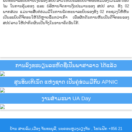
ພັດທະນາລະບົບການເງິນຂອງ ສປປ ລາວໃຫ້ເປັນລະບົບດີຈີຕອນທີ່ມີວ່ອງໄວ ແລະ ປອດ
ໄພ ໃນການຄຸ້ມຄອງ ແລະ ບໍລິຫານຈັດການງົບປະມານຂອງ ສປປ ລາວ. ທັງ 02
ພາກສ່ວນ ແມ່ນຈະສືບຕໍ່ຮ່ວມມືໃນການພັດທະນາລະບົບຂອງທັງ 02 ກະຊວງໃຫ້ຫັນ
ເປັນລະບົບດີຈີຕອນໃຫ້ໄດ້ຫຼາຍຂຶ້ນກວ່າເກົ່າ ເພື່ອຜັກດັນການຫັນເປັນດີຈິຕອນຂອງ
ສປປ ລາວ ໃຫ້ປາກົດຜົນເປັນຈິງໃນອານາຄົດອັນໃກ້.
ການລົງທະບຽນລະຫັດຊື່ເປັນພາສາລາວ ໄດ້ແລ້ວ
ສູນອິນເຕີເນັດ ແຫ່ງຊາດ ເປັນຄູ່ຮ່ວມມືກັບ APNIC
ງານສຳມະນາ UA Day
ບ້ານ ສາຍລົມ,ເມືອງ ຈັນທະບູລີ, ນະຄອນຫຼວງວຽງຈັນ , ໂທ/ແຟັກ +856 21