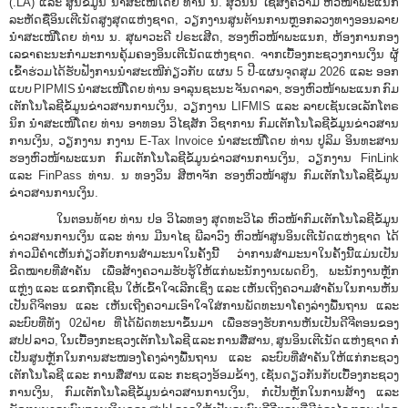
(.LA) ແລະ ສູນຂໍ້ມູນ ນໍາສະເໜີໂດຍ ທ່ານ ນ. ສຸວັນນີ ໄຊສົງຄວາມ ຫົວໜ້າພະແນກ
ລະຫັດຊື່ອິນເຕີເນັດສູງສຸດແຫ່ງຊາດ, ວຽກງານສູນຕ້ານການຫຼອກລວງທາງອອນລາຍ
ນໍາສະເໜີໂດຍ ທ່ານ ນ. ສຸພາວະດີ ປຣະເສີດ, ຮອງຫົວໜ້າພະແນກ, ຫ້ອງການກອງ
ເລຂາຄະນະກໍາມະການຄຸ້ມຄອງອິນເຕີເນັດແຫ່ງຊາດ. ຈາກເບື້ອງກະຊວງການເງິນ ຜູ້
ເຂົ້າຮ່ວມໄດ້ຮັບຟັງການນຳສະເໜີກ່ຽວກັບ ແຜນ 5 ປີ-ແຜນຈຸດສຸມ 2026 ແລະ ອອກ
ແບບ PIPMIS ນໍາສະເໜີໂດຍ ທ່ານ ອາລຸນຊະນະ ຈັນດາລາ, ຮອງຫົວໜ້າພະແນກ ກົມ
ເຕັກໂນໂລຊີຂໍ້ມູນຂ່າວສານການເງິນ, ວຽກງານ LIFMIS ແລະ ລາຍເຊັນເອເລັກໂຕຣ
ນິກ ນໍາສະເໜີໂດຍ ທ່ານ ອາທອນ ວິໄຊສັກ ວິຊາການ ກົມເຕັກໂນໂລຊີຂໍ້ມູນຂ່າວສານ
ການເງິນ, ວຽກງານ ກງານ E-Tax Invoice ນໍາສະເໜີໂດຍ ທ່ານ ປູລິມ ອິນທະສານ
ຮອງຫົວໜ້າພະແນກ ກົມເຕັກໂນໂລຊີຂໍ້ມູນຂ່າວສານການເງິນ, ວຽກງານ FinLink
ແລະ FinPass ທ່ານ. ນ ທອງວິນ ສີຫາຈັກ ຮອງຫົວໜ້າສູນ ກົມເຕັກໂນໂລຊີຂໍ້ມູນ
ຂ່າວສານການເງິນ.
ໃນຕອນທ້າຍ ທ່ານ ປອ ວິໄລທອງ ສຸດທະວິໄລ ຫົວໜ້າກົມເຕັກໂນໂລຊີຂໍ້ມູນ
ຂ່າວສານການເງິນ ແລະ ທ່ານ ມີນາໄຊ ພີລາວົງ ຫົວໜ້າສູນອິນເຕີເນັດແຫ່ງຊາດ ໄດ້
ກ່າວມີຄຳເຫັນກ່ຽວກັບການສຳມະນາໃນຄັ້ງນີ້ ວ່າການສຳມະນາໃນຄັ້ງນີ້ແມ່ນເປັນ
ຂີດໝາຍທີ່ສຳຄັນ ເພື່ອສ້າງຄວາມຮັບຮູ້ໃຫ້ແກ່ພະນັກງານເພດຍິງ, ພະນັກງານຫຼັກ
ແຫຼ່ງ ແລະ ແຂກຖືກເຊີນ ໃຫ້ເຂົ້າໃຈເລີກເຊິ່ງ ແລະ ເຫັນເຖິງຄວາມສຳຄັນໃນການຫັນ
ເປັນດິຈິຕອນ ແລະ ເຫັນເຖີງຄວາມເອົາໃຈໃສ່ການພັດທະນາໂຄງລ່າງພື້ນຖານ ແລະ
ລະບົບທີ່ທັງ 02ຝ່າຍ ທີ່ໄດ້ພັດທະນາຂຶ້ນມາ ເພື່ອຮອງຮັບການຫັນເປັນດີຈີຕອນຂອງ
ສປປ ລາວ, ໃນເບື້ອງກະຊວງເຕັກໂນໂລຊີ ແລະ ການສື່ສານ, ສູນອິນເຕີເນັດ ແຫ່ງຊາດ ກໍ່
ເປັນສູນຫຼັກໃນການສະໜອງໂຄງລ່າງພື້ນຖານ ແລະ ລະບົບທີ່ສຳຄັນໃຫ້ແກ່ກະຊວງ
ເຕັກໂນໂລຊີ ແລະ ການສື່ສານ ແລະ ກະຊວງອ້ອມຂ້າງ, ເຊັ່ນດຽວກັນກັບເບື້ອງກະຊວງ
ການເງິນ, ກົມເຕັກໂນໂລຊີຂໍ້ມູນຂ່າວສານການເງິນ, ກໍ່ເປັນຫຼັກໃນການສ້າງ ແລະ