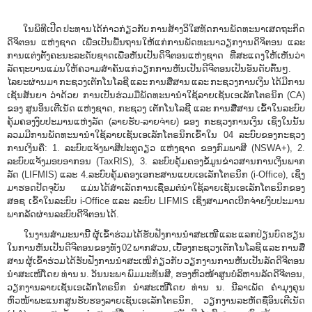
ໃນພິທີເປີດ ປະທານໄດ້ກ່າວກ່ຽວກັບ ການສ້າງວິໃສທັດການພັດທະນາເສດຖະກິດ
ດິຈິຕອນ ແຫ່ງຊາດ ເພື່ອເປັນພື້ນຖານໃຫ້ແກ່ການພັດທະນາວຽກງານດິຈິຕອນ ແລະ
ການແຕ່ງຕັ້ງຄະນະລະດັບຊາດເພື່ອຫັນເປັນດິຈິຕອນແຫ່ງຊາດ ທີ່ສະແດງໃຫ້ເຫັນວ່າ
ລັດຖະບານແມ່ນໃຫ້ຄວາມສຳຄັນແກ່ວຽກການຫັນເປັນດີຈີຕອນເປັນອັນດັບຕົ້ນໆ.
ໄລຍະຜ່ານມາ ກະຊວງເຕັກໂນໂລຊີ ແລະ ການສື່ສານ ແລະ ກະຊວງການເງິນ ໄດ້ມີການ
ເຊັນສັນຍາ ວ່າດ້ວຍ ການເປັນຮ່ວມມືພັດທະນານໍາໃຊ້ລາຍເຊັນເອເລັກໂຕຣນິກ (CA)
ຂອງ ສູນອິນເຕີເນັດ ແຫ່ງຊາດ, ກະຊວງ ເຕັກໂນໂລຊີ ແລະ ການສື່ສານ ເຂົ້າໃນລະບົບ
ຄຸ້ມຄອງງົບປະມານແຫ່ງລັດ (ລາຍຮັບ-ລາຍຈ່າຍ) ຂອງ ກະຊວງການເງິນ ເຊິ່ງໃນນັ້ນ
ລວມມີການພັດທະນານຳໃຊ້ລາຍເຊັນເອເລັກໂຕຣນິກເຂົ້າໃນ 04 ລະບົບຂອງກະຊວງ
ການເງິນຄື: 1. ລະບົບແຈ້ງພາສີປະຕູດຽວ ແຫ່ງຊາດ ຂອງກົມພາສີ (NSWA+), 2.
ລະບົບແຈ້ງມອບອາກອນ (TaxRIS), 3. ລະບົບຄຸ້ມຄອງຂໍ້ມູນຂ່າວສານການເງິນພາກ
ລັດ (LIFMIS) ແລະ 4.ລະບົບຄຸ້ມຄອງເອກະສານແບບເອເລັກໂຕຣນິກ (i-Office), ເຊິ່ງ
ມາຮອດປັດຈຸບັນ ແມ່ນໄດ້ສໍາເລັດການເຊື່ອມຕໍ່ນຳໃຊ້ລາຍເຊັນເອເລັກໂຕຣນິກຂອງ
ສອຊ ເຂົ້າໃນລະບົບ i-Office ແລະ ລະບົບ LIFMIS ເຊິ່ງສາມາດເບີກຈ່າຍງົບປະມານ
ພາກລັດຜ່ານລະບົບດີຈິຕອນໄດ້.
ໃນງານສໍາມະນານີ້ ຜູ້ເຂົ້າຮ່ວມໄດ້ຮັບຟັງການນຳສະເໜີ ແລະ ແລກປ່ຽນບົດຮຽນ
ໃນການຫັນເປັນດີຈີຕອນຂອງທັງ 02 ພາກສ່ວນ, ເບື້ອງກະຊວງເຕັກໂນໂລຊີ ແລະ ການສື່
ສານ ຜູ້ເຂົ້າຮ່ວມໄດ້ຮັບຟັງການນຳສະເໜີ ກ່ຽວກັບ ວຽກງານການຫັນເປັນລັດດີຈີຕອນ
ນໍາສະເໜີໂດຍ ທ່ານ ນ. ວັນນະພາ ພົມມະທັນສີ, ຮອງຫົວໜ້າສູນບໍລິຫານລັດດີຈີຕອນ,
ວຽກງານລາຍເຊັນເອເລັກໂຕຣນິກ ນໍາສະເໜີໂດຍ ທ່ານ ນ. ນີລາເພັດ ຄໍາມຸງຄຸນ
ຫົວໜ້າພະແນກສູນຮັບຮອງລາຍເຊັນເອເລັກໂຕຣນິກ, ວຽກງານລະຫັດຊື່ອິນເຕີເນັດ