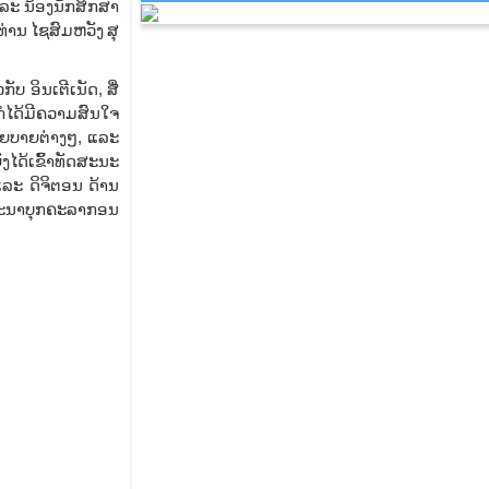
ແລະ ນ້ອງນັກສຶກສາ
່ານ ໄຊສົມຫວັງ ສຸ
 ອິນເຕີເນັດ, ສື່
ກໍໄດ້ມີຄວາມສົນໃຈ
ະໂຍບາຍຕ່າງໆ, ແລະ
ໄດ້ເຂົ້າທັດສະນະ
 ແລະ ດິຈິຕອນ ດ້ານ
ດທະນາບຸກຄະລາກອນ