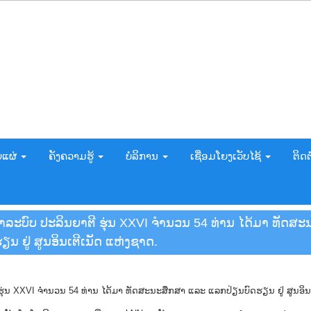
ຍແຜ່
ຄັງຄວາມຮູ້
ບໍລິການ
ເຊື່ອມໂຍງເວັບໄຊ້
ຕິດຕ
ລະບົບ ປະລິນຍາຕີ ຮຸ່ນ XXVI ຈຳນວນ 54 ທ່ານ ໄດ້ມາ ທັດສ
ນ ຢູ່ ສູນອິນເຕີເນັດ ແຫ່ງຊາດ.