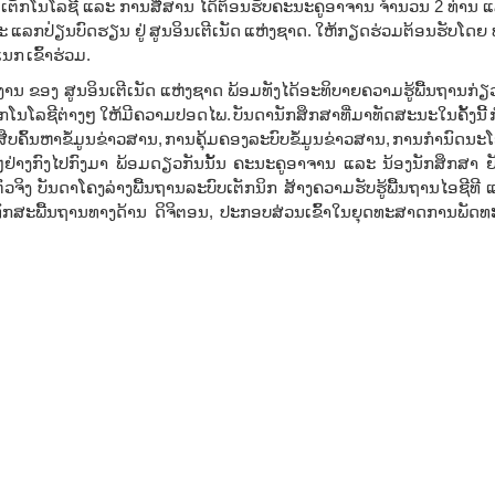
ງ ເຕັກໂນໂລຊີ ແລະ ການສື່ສານ ໄດ້ຕ້ອນຮັບຄະນະຄູອາຈານ ຈຳນວນ 2 ທ່ານ 
 ແລກປ່ຽນບົດຮຽນ ຢູ່ ສູນອິນເຕີເນັດ ແຫ່ງຊາດ. ໃຫ້ກຽດຮ່ວມຕ້ອນຮັບໂດຍ ທ
ກ ເຂົ້າຮ່ວມ.
 ຂອງ ສູນອິນເຕີເນັດ ແຫ່ງຊາດ ພ້ອມທັງໄດ້ອະທິບາຍຄວາມຮູ້ພື້ນຖານກ່ຽວກັບ
ກໂນໂລຊີຕ່າງໆ ໃຫ້ມີຄວາມປອດໄພ. ບັນດານັກສຶກສາທີ່ມາທັດສະນະໃນຄັ້ງນີ້ 
ືບຄົ້ນຫາຂໍ້ມູນຂ່າວສານ, ການຄຸ້ມຄອງລະບົບຂໍ້ມູນຂ່າວສານ, ການກຳນົດນ
່າງກົງໄປກົງມາ ພ້ອມດຽວກັນນັ້ນ ຄະນະຄູອາຈານ ແລະ ນ້ອງນັກສຶກສາ ຍັງ
ຕົວຈິງ ບັນດາໂຄງລ່າງພື້ນຖານລະບົບເຕັກນິກ ສ້າງຄວາມຮັບຮູ້ພື້ນຖານໄອຊີທີ
່ມີທັກສະພື້ນຖານທາງດ້ານ ດິຈິຕອນ, ປະກອບສ່ວນເຂົ້າໃນຍຸດທະສາດການພັ