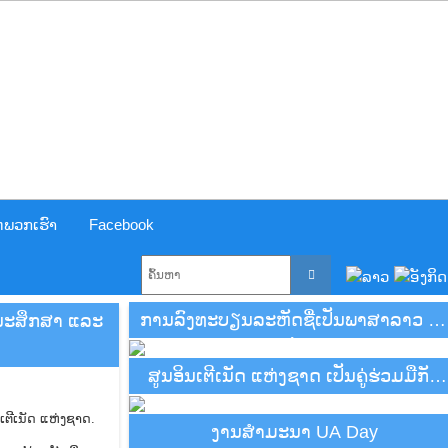
ໍ່ພວກເຮົາ
Facebook
ການລົງທະບຽນລະຫັດຊື່ເປັນພາສາລາວ ໄດ້
ະນະສຶກສາ ແລະ
ແລ້ວ
ສູນອິນເຕີເນັດ ແຫ່ງຊາດ ເປັນຄູ່ຮ່ວມມືກັບ
APNIC
ງານສຳມະນາ UA Day