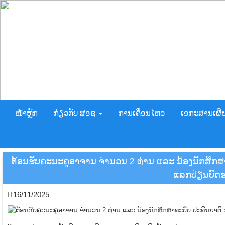
ໜ້າຫຼັກ
ກ່ຽວກັບ ສອຊ
ການເຄຶ່ອນໄຫວ
ເອກະສານເຜີ
ຕ້ອນຮັບຄະນະຄູອາຈານ ຈຳນວນ 2 ທ່ານ ແລະ ນ້ອງນັກສຶກສາ
ແລກປ່ຽນບົດຮຽ
16/11/2025