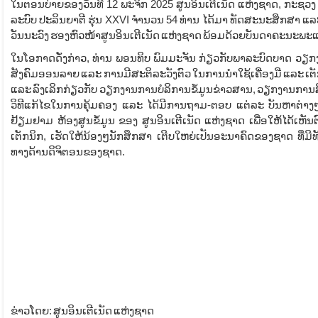
ໃນຕອນບ່າຍຂອງວັນທີ 12 ພະຈິກ 2025 ສູນອິນເຕີເນັດ ແຫ່ງຊາດ, ກະຊວ
ລະບົບ ປະລິນຍາຕີ ຮຸ່ນ XXVI ຈຳນວນ 54 ທ່ານ ໄດ້ມາ ທັດສະນະສຶກສາ ແລະ
ວັນນະວົງ ຮອງຫົວໜ້າສູນອິນເຕີເນັດ ແຫ່ງຊາດ ພ້ອມດ້ວຍບັນດາຄະນະພະແນ
ໃນໂອກາດດັ່ງກ່າວ, ທ່ານ ພອນທິບ ພົມມະຈັນ ກ່ຽວກັບພາລະບົດບາດ ວຽກງານ
ສັງຄົມອອນລາຍ ແລະ ການມີສະຕິລະວັງຕົວ ໃນການນຳໃຊ້ເຄື່ອງມື ແລະ ເຕັ
ແລະ ລົງເລິກກ່ຽວກັບ ວຽກງານການບໍລິການຂໍ້ມູນຂ່າວສານ, ວຽກງານການສ
ວິທີແກ້ໄຂໃນການຄຸ້ມຄອງ ແລະ ໄດ້ມີການຖາມ-ຕອບ ແຕ່ລະ ບັນຫາຕ່າງໆຢ
ຢ້ຽມຢາມ ຫ້ອງສູນຂໍ້ມູນ ຂອງ ສູນອິນເຕີເນັດ ແຫ່ງຊາດ ເພື່ອໃຫ້ໄດ້ເຫັນ
ເຕັກນິກ, ເຮັດໃຫ້ນ້ອງໆນັກສຶກສາ ເຕີບໃຫຍ່ເປັນອະນາຄົດຂອງຊາດ ທີ
ທາງດ້ານດິຈິຕອນຂອງຊາດ.
ຂ່າວໂດຍ: ສູນອິນເຕີເນັດ ແຫ່ງຊາດ