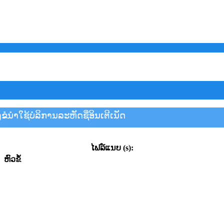
ຂໍນຳໃຊ້ບໍລິການລະຫັດຊື່ອິນເຕີເນັດ
ໄຟລ໌ແນບ (s):
​ຫົວ​ຂໍ້