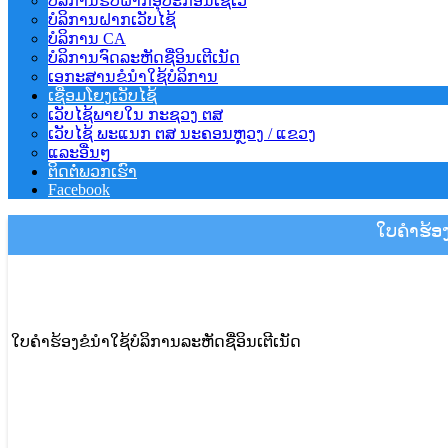
ບໍລິການຮັບຝາກອຸປະກອນເຊີເວີ
ບໍລິການຝາກເວັບໄຊ້
ບໍລິການ CA
ບໍລິການຈົດລະຫັດຊື່ອິນເຕີເນັດ
ເອກະສານຂໍນຳໃຊ້ບໍລິການ
ເຊື່ອມໂຍງເວັບໄຊ້
ເວັບໄຊ້ພາຍໃນ ກະຊວງ ຕສ
ເວັບໄຊ້ ພະແນກ ຕສ ນະຄອນຫຼວງ / ແຂວງ
ແລະອື່ນໆ
ຕິດຕໍ່ພວກເຮົາ
Facebook
ໃບຄຳຮ້ອງ
ໃບຄຳຮ້ອງຂໍນຳໃຊ້ບໍລິການລະຫັດຊື່ອິນເຕີເນັດ