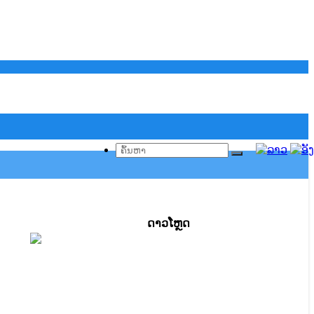
ດາວ​ໂຫຼດ