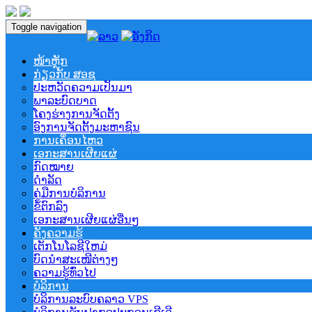
Toggle navigation
ໜ້າຫຼັກ
ກ່ຽວກັບ ສອຊ
ປະຫວັດຄວາມເປັນມາ
ພາລະບົດບາດ
ໂຄງຮ່າງການຈັດຕັ້ງ
ອົງການຈັດຕັ້ງມະຫາຊົນ
ການເຄຶ່ອນໄຫວ
ເອກະສານເຜີຍແຜ່
ກົດໝາຍ
ດຳລັດ
ຄູ່ມືການບໍລິການ
ຂໍ້ຕົກລົງ
ເອກະສານເຜີຍແຜ່ອື່ນໆ
ຄັງຄວາມຮູ້
ເຕັກໂນໂລຊີໃຫມ່
ບົດນຳສະເໜີຕ່າງໆ
ຄວາມຮູ້ທົ່ວໄປ
ບໍລິການ
ບໍລິການລະບົບຄລາວ VPS