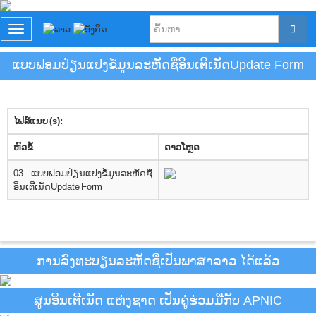
T
o
g
ແບບຟອມປ່ຽນແປງຂໍ້ມູນລະຫັດຊື່ອິນເຕີເນັດUpdate Form
g
l
e
n
ໄຟລ໌ແນບ (s):
a
v
​ຫົວ​ຂໍ້
ດາວ​ໂຫຼດ
i
g
03 ແບບຟອມປ່ຽນແປງຂໍ້ມູນລະຫັດຊື່
a
ອິນເຕີເນັດUpdate Form
t
i
o
n
ການລົງທະບຽນລະຫັດຊື່ເປັນພາສາລາວ ໄດ້ແລ້ວ
ສູນອິນເຕີເນັດ ແຫ່ງຊາດ ເປັນຄູ່ຮ່ວມມືກັບ APNIC