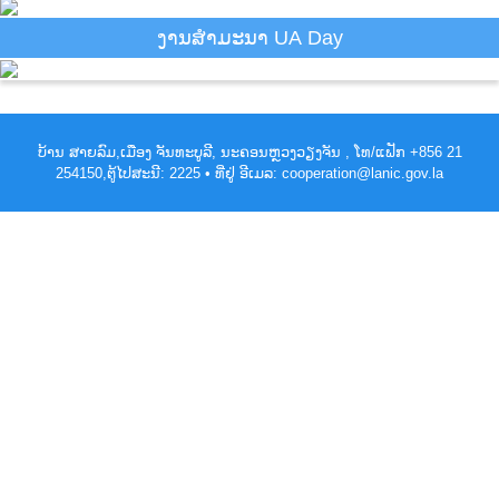
ງານສຳມະນາ UA Day
ບ້ານ ສາຍລົມ,ເມືອງ ຈັນທະບູລີ, ນະຄອນຫຼວງວຽງຈັນ , ໂທ/ແຟັກ +856 21
254150,ຕູ້ໄປສະນີ: 2225 • ທີ່ຢູ່ ອີເມລ: cooperation@lanic.gov.la