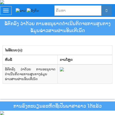
T
o
g
ຂໍ້ຕົກລົງ ວ່າດ້ວຍ ການອະນຸຍາດດຳເນີນກິດຈະການສູນກາງ
g
ຂໍ້ມູນຂ່າວສານຜ່ານອິນເຕີເນັດ
l
e
n
a
v
ໄຟລ໌ແນບ (s):
i
​ຫົວ​ຂໍ້
g
ດາວ​ໂຫຼດ
a
ຂໍ້ຕົກລົງ ວ່າດ້ວຍ ການອະນຸຍາດ
t
ດຳເນີນກິດຈະການສູນກາງຂໍ່ມູນ
i
ຂ່າວສານຜ່ານອິນເຕີເນັດ
o
n
ການລົງທະບຽນລະຫັດຊື່ເປັນພາສາລາວ ໄດ້ແລ້ວ