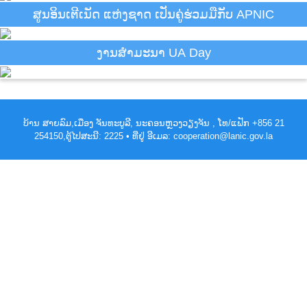
ສູນອິນເຕີເນັດ ແຫ່ງຊາດ ເປັນຄູ່ຮ່ວມມືກັບ APNIC
ງານສຳມະນາ UA Day
ບ້ານ ສາຍລົມ,ເມືອງ ຈັນທະບູລີ, ນະຄອນຫຼວງວຽງຈັນ , ໂທ/ແຟັກ +856 21
254150,ຕູ້ໄປສະນີ: 2225 • ທີ່ຢູ່ ອີເມລ: cooperation@lanic.gov.la