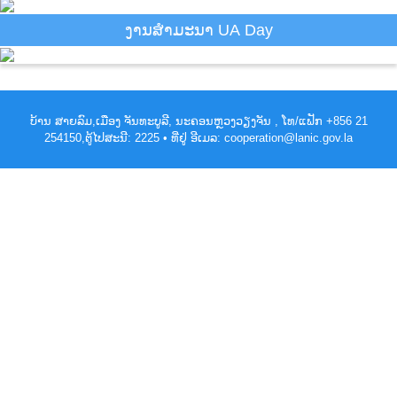
ງານສຳມະນາ UA Day
ບ້ານ ສາຍລົມ,ເມືອງ ຈັນທະບູລີ, ນະຄອນຫຼວງວຽງຈັນ , ໂທ/ແຟັກ +856 21
254150,ຕູ້ໄປສະນີ: 2225 • ທີ່ຢູ່ ອີເມລ: cooperation@lanic.gov.la