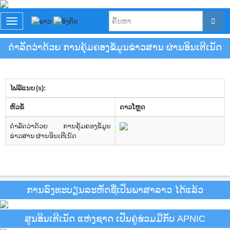
T
o
g
ດຳລັດວ່າດ້ວຍ ການຄຸ້ມຄອງຂໍ້ມູນຂ່າວສານ ຜ່ານອິນເຕີເນັດ
g
l
e
n
ໄຟລ໌ແນບ (s):
a
v
​ຫົວ​ຂໍ້
ດາວ​ໂຫຼດ
i
g
ດຳລັດວ່າດ້ວຍ ການຄຸ້ມຄອງຂໍ້ມູນ
a
ຂ່າວສານ ຜ່ານອິນເຕີເນັດ
t
i
o
n
ການລົງທະບຽນລະຫັດຊື່ເປັນພາສາລາວ ໄດ້ແລ້ວ
ສູນອິນເຕີເນັດ ແຫ່ງຊາດ ເປັນຄູ່ຮ່ວມມືກັບ APNIC