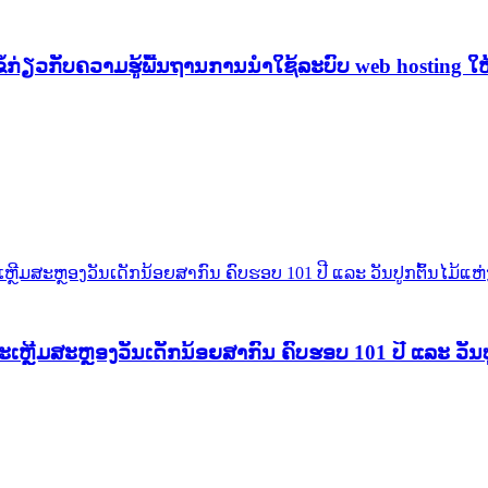
ສະເຫຼີມສະຫຼອງວັນເດັກນ້ອຍສາກົນ ຄົບຮອບ 101 ປີ ແລະ ວັນປ