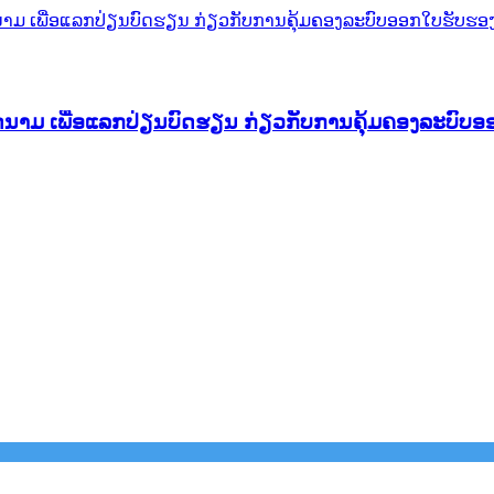
ຽດນາມ ເພື່ອແລກປ່ຽນບົດຮຽນ ກ່ຽວກັບການຄຸ້ມຄອງລະບົບ