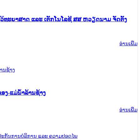
ງວິທະຍາສາດ ແລະ ເຕັກໂນໂລຊີ ສສ ຫວຽດນາມ ຈັດຕັ້ງ
ອ່ານ​ເພີ່ມ
າງ ສປ. ຈີນ ກັບ ບັນດາປະເທດ ແມ່ນໍ້າຂອງ-ແມ່ນໍ້າລ້ານຊ້າງ
ອ່ານ​ເພີ່ມ