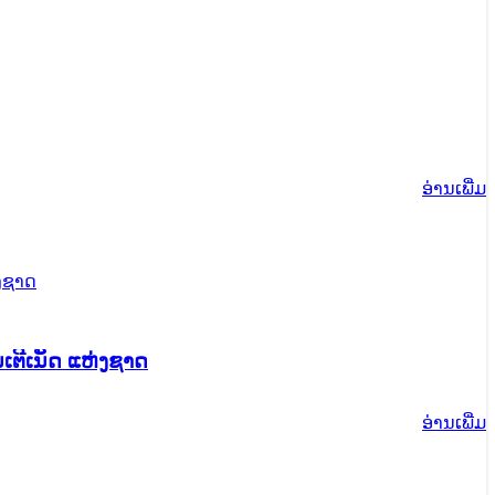
ອ່ານ​ເພີ່ມ
ການຫັນເປັນ ດິຈິຕອນ ຂັ້ນແຂວງ ທີ່: ສູນອິນເຕີເນັດ ແຫ່ງຊາດ
ອ່ານ​ເພີ່ມ