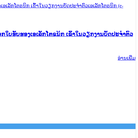
ອອກໃບຮັບຮອງເອເລັກໂຕຣນິກ ເຂົ້າໃນວຽກງານບັດປະຈຳຕົວ
ອ່ານ​ເພີ່ມ