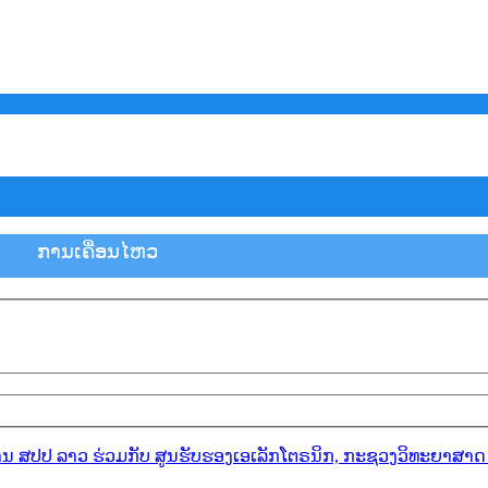
ການ​ເຄື່ອນ​ໄຫວ