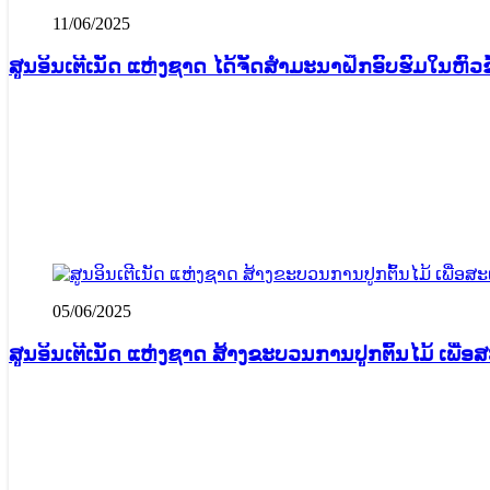
11/06/2025
05/06/2025
ສູນອິນເຕີເນັດ ແຫ່ງຊາດ ສ້າງຂະບວນການປູກຕົ້ນໄມ້ ເພື່ອ