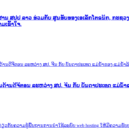
ື່ສານ ສປປ ລາວ ຮ່ວມກັບ ສູນຮັບຮອງເອເລັກໂຕຣນິກ, ກະຊວ
ມເຂົ້າໃຈ.
ສູນອີນເຕີເນັດແຫ່ງຊາດ ເຂົ້າຮ່ວມ ສໍາມະນາໂຄງລ່າງພື້ນຖານດ້ານດີຈີຕອນ ລະຫວ່