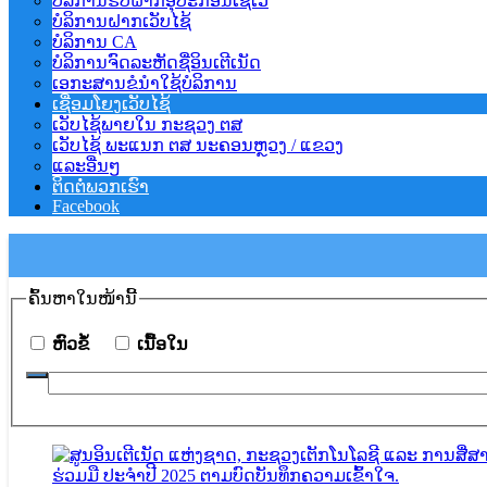
ບໍລິການຮັບຝາກອຸປະກອນເຊີເວີ
ບໍລິການຝາກເວັບໄຊ້
ບໍລິການ CA
ບໍລິການຈົດລະຫັດຊື່ອິນເຕີເນັດ
ເອກະສານຂໍນຳໃຊ້ບໍລິການ
ເຊື່ອມໂຍງເວັບໄຊ້
ເວັບໄຊ້ພາຍໃນ ກະຊວງ ຕສ
ເວັບໄຊ້ ພະແນກ ຕສ ນະຄອນຫຼວງ / ແຂວງ
ແລະອື່ນໆ
ຕິດຕໍ່ພວກເຮົາ
Facebook
ຄົ້ນ​ຫາ​ໃນ​ໜ້ານີ້
​ຫົວ​ຂໍ້
​ເນື້ອ​ໃນ