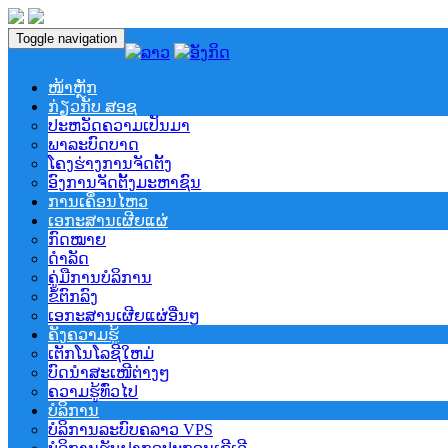
Toggle navigation
ໜ້າຫຼັກ
ກ່ຽວກັບ ສອຊ
ປະຫວັດຄວາມເປັນມາ
ພາລະບົດບາດ
ໂຄງຮ່າງການຈັດຕັ້ງ
ອົງການຈັດຕັ້ງມະຫາຊົນ
ການເຄຶ່ອນໄຫວ
ເອກະສານເຜີຍແຜ່
ກົດໝາຍ
ດຳລັດ
ຄູ່ມືການບໍລິການ
ຂໍ້ຕົກລົງ
ເອກະສານເຜີຍແຜ່ອື່ນໆ
ຄັງຄວາມຮູ້
ເຕັກໂນໂລຊີໃຫມ່
ບົດນຳສະເໜີຕ່າງໆ
ຄວາມຮູ້ທົ່ວໄປ
ບໍລິການ
ບໍລິການລະບົບຄລາວ VPS