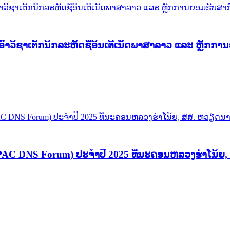
ົາວິຊາເຕັກນິກລະຫັດຊື່ອິນເຕີເນັດພາສາລາວ ແລະ ຫຼັກກາ
ກ (APAC DNS Forum) ປະຈຳປີ 2025 ທີ່ນະຄອນຫລວງຮ່າໂນ້