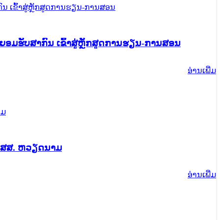
ນຍອມຮັບສາກົນ ເຂົ້າສູ່ຫຼັກສູດການຮຽນ-ການສອນ
ອ່ານ​ເພີ່ມ
ຍ, ສສ. ຫວຽດນາມ
ອ່ານ​ເພີ່ມ