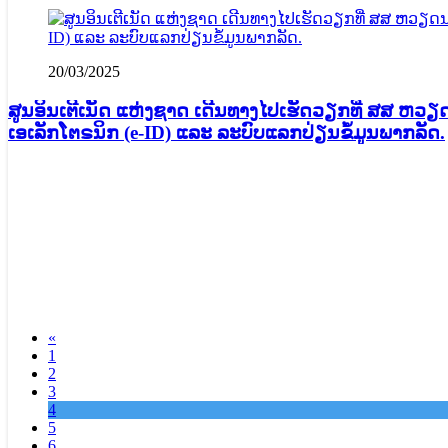
20/03/2025
ສູນອິນເຕີເນັດ ແຫ່ງຊາດ ເດີນທາງໄປເຮັດວຽກທີ່ ສສ ຫວ
ເອເລັກໂຕຣນິກ (e-ID) ແລະ ລະບົບແລກປ່ຽນຂໍ້ມູນພາກລັດ.
«
1
2
3
4
5
6