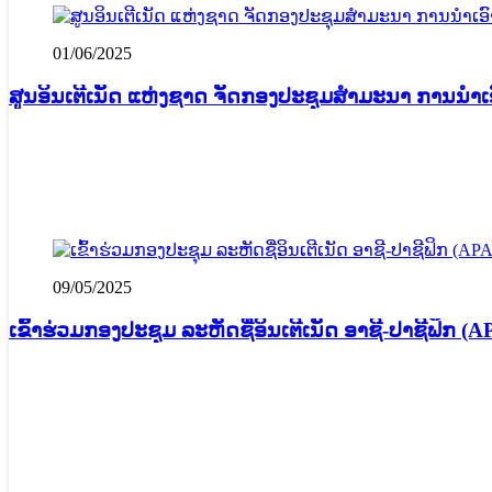
01/06/2025
ສູນອິນເຕີເນັດ ແຫ່ງຊາດ ຈັດກອງປະຊຸມສໍາມະນາ ການນຳເອ
09/05/2025
ເຂົ້າຮ່ວມກອງປະຊຸມ ລະຫັດຊື່ອິນເຕີເນັດ ອາຊີ-ປາຊີຟິ