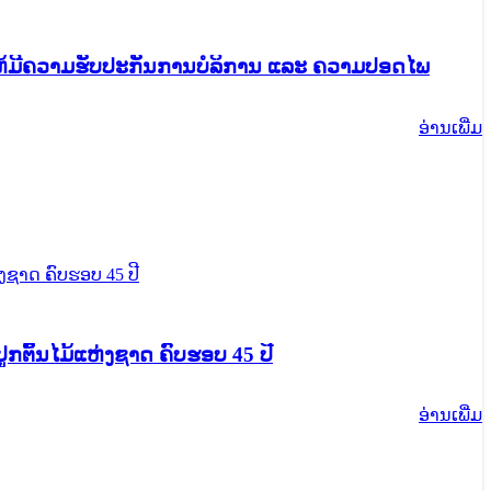
ສູນອິນເຕີເນັດ ແຫ່ງຊາດ ໄດ້ຈັດສຳມະນາຝຶກອົບຮົມໃນຫົວຂໍ້ກ່ຽວກັບຄວາມຮູ້ພື້ນຖານການນຳໃຊ້ລະບົບ web hosting ໃຫ້ມີຄວາມຮັບປະກັນການບໍລິການ ແລະ ຄວາມປອດໄພ
ອ່ານ​ເພີ່ມ
ູກຕົ້ນໄມ້ແຫ່ງຊາດ ຄົບຮອບ 45 ປີ
ອ່ານ​ເພີ່ມ