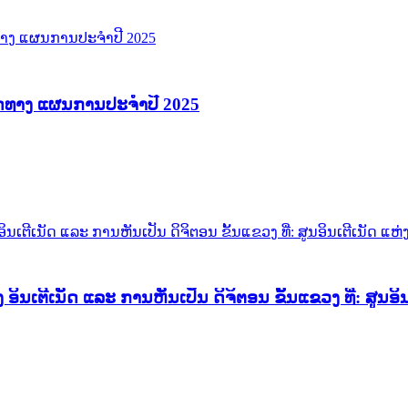
ທິດທາງ ແຜນການປະຈຳປີ 2025
ກອງປະຊຸມ ປຶກສາຫາລື ວຽກງານຄະນະກຳມະການຄຸ້ມຄອງ ອິນເຕີເນັດ ແລະ 