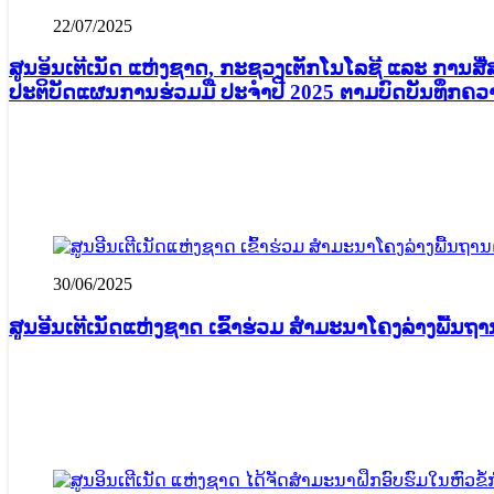
22/07/2025
ສູນອິນເຕີເນັດ ແຫ່ງຊາດ, ກະຊວງເຕັກໂນໂລຊີ ແລະ ການສ
ປະຕິບັດແຜນການຮ່ວມມື ປະຈຳປີ 2025 ຕາມບົດບັນທຶກຄວາ
30/06/2025