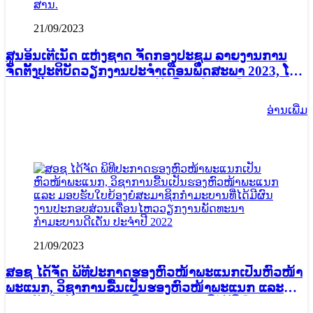
21/09/2023
ສູນອິນເຕີເນັດ ແຫ່ງຊາດ ຈັດກອງປະຊຸມ ລາຍງານການ
ຈັດຕັ້ງປະຕິບັດວຽກງານປະຈຳເດືອນພຶດສະພາ 2023, ໂດຍ
ການເປັນປະທານຂອງທ່ານ ແກ້ວວີສຸກ ໂສລະພົມ, ຮອງ
ລັດຖະມົນຕີ ກະຊວງ ເຕັກໂນໂລຊີ ແລະ ການສື່ສານ.
ອ່ານ​ເພີ່ມ
21/09/2023
ສອຊ ໄດ້ຈັດ ພິທີປະກາດຮອງຫົວໜ້າພະແນກເປັນຫົວໜ້າ
ພະແນກ, ວິຊາການຂື້ນເປັນຮອງຫົວໜ້າພະແນກ ແລະ
ມອບຮັບໃບຍ້ອງຍໍສະມາຊິກກຳມະບານທີ່ໄດ້ມີຜົນງານ