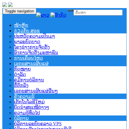
Toggle navigation
ໜ້າຫຼັກ
ກ່ຽວກັບ ສອຊ
ປະຫວັດຄວາມເປັນມາ
ພາລະບົດບາດ
ໂຄງຮ່າງການຈັດຕັ້ງ
ອົງການຈັດຕັ້ງມະຫາຊົນ
ການເຄຶ່ອນໄຫວ
ເອກະສານເຜີຍແຜ່
ກົດໝາຍ
ດຳລັດ
ຄູ່ມືການບໍລິການ
ຂໍ້ຕົກລົງ
ເອກະສານເຜີຍແຜ່ອື່ນໆ
ຄັງຄວາມຮູ້
ເຕັກໂນໂລຊີໃຫມ່
ບົດນຳສະເໜີຕ່າງໆ
ຄວາມຮູ້ທົ່ວໄປ
ບໍລິການ
ບໍລິການລະບົບຄລາວ VPS