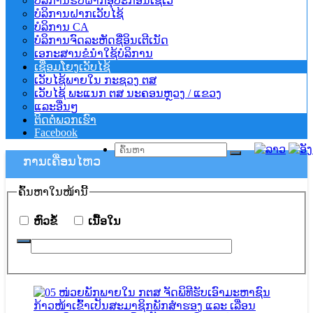
ບໍລິການຮັບຝາກອຸປະກອນເຊີເວີ
ບໍລິການຝາກເວັບໄຊ້
ບໍລິການ CA
ບໍລິການຈົດລະຫັດຊື່ອິນເຕີເນັດ
ເອກະສານຂໍນຳໃຊ້ບໍລິການ
ເຊື່ອມໂຍງເວັບໄຊ້
ເວັບໄຊ້ພາຍໃນ ກະຊວງ ຕສ
ເວັບໄຊ້ ພະແນກ ຕສ ນະຄອນຫຼວງ / ແຂວງ
ແລະອື່ນໆ
ຕິດຕໍ່ພວກເຮົາ
Facebook
ການ​ເຄື່ອນ​ໄຫວ
ຄົ້ນ​ຫາ​ໃນ​ໜ້ານີ້
​ຫົວ​ຂໍ້
​ເນື້ອ​ໃນ