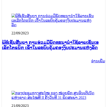
22/09/2023
ພິທີເຊັນສັນຍາ ການຮ່ວມມືພັດທະນານຳໃຊ້ລາຍເຊັນເອ
ເລັກໂຕຣນິກ ເຂົ້າໃນລະບົບຄຸ້ມຄອງງົບປະມານແຫ່ງລັດ
ອ່ານ​ເພີ່ມ
21/09/2023