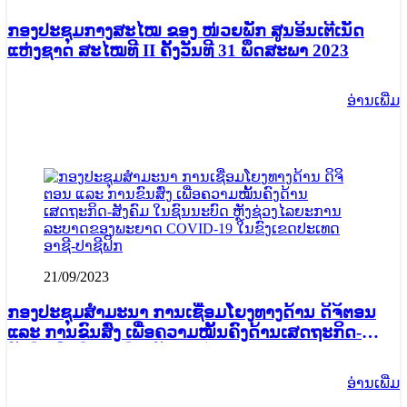
ກອງປະຊຸມກາງສະໄໝ ຂອງ ໜ່ວຍພັກ ສູນອິນເຕີເນັດ
ແຫ່ງຊາດ ສະໄໝທີ II ຄັ້ງວັນທີ 31 ພຶດສະພາ 2023
ອ່ານ​ເພີ່ມ
21/09/2023
ກອງປະຊຸມສຳມະນາ ການເຊື່ອມໂຍງທາງດ້ານ ດິຈິຕອນ
ແລະ ການຂົນສົ່ງ ເພື່ອຄວາມໝັ້ນຄົງດ້ານເສດຖະກິດ-
ສັງຄົມ ໃນຊົນນະບົດ ຫຼັງຊ່ວງໄລຍະການລະບາດຂອງ
ພະຍາດ COVID-19 ໃນຂົງເຂດປະເທດອາຊີ-ປາຊີຟິກ
ອ່ານ​ເພີ່ມ