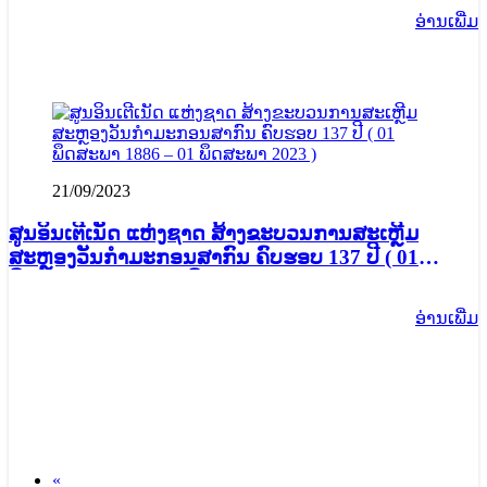
ປະກອບສ່ວນເຄື່ອນໄຫວວຽກງານພັດທະນາ ກຳມະບານດີ
ອ່ານ​ເພີ່ມ
ເດັ່ນ ປະຈຳປີ 2022
21/09/2023
ສູນອິນເຕີເນັດ ແຫ່ງຊາດ ສ້າງຂະບວນການສະເຫຼີມ
ສະຫຼອງວັນກຳມະກອນສາກົນ ຄົບຮອບ 137 ປີ ( 01
ພຶດສະພາ 1886 – 01 ພຶດສະພາ 2023 )
ອ່ານ​ເພີ່ມ
«