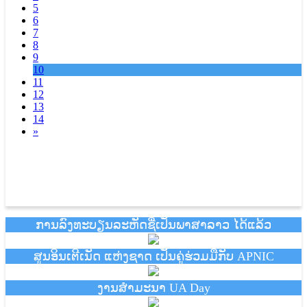
5
6
7
8
9
10
11
12
13
14
»
ການລົງທະບຽນລະຫັດຊື່ເປັນພາສາລາວ ໄດ້ແລ້ວ
ສູນອິນເຕີເນັດ ແຫ່ງຊາດ ເປັນຄູ່ຮ່ວມມືກັບ APNIC
ງານສຳມະນາ UA Day