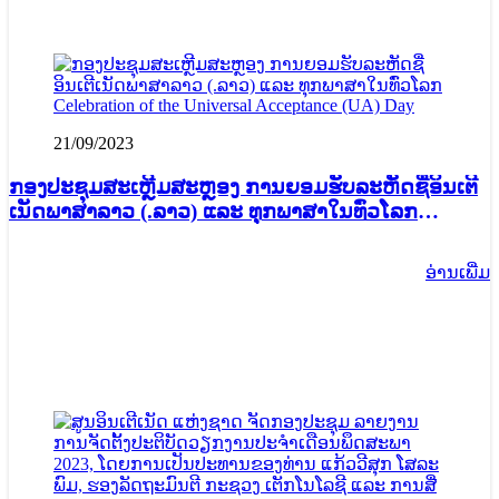
21/09/2023
ກອງປະຊຸມສະເຫຼີມສະຫຼອງ ການຍອມຮັບລະຫັດຊື່ອິນເຕີ
ເນັດພາສາລາວ (.ລາວ) ແລະ ທຸກພາສາໃນທົ່ວໂລກ
Celebration of the Universal Acceptance (UA) Day
ອ່ານ​ເພີ່ມ