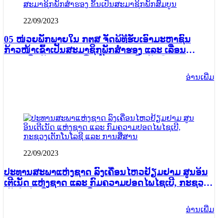
22/09/2023
05 ໜ່ວຍພັກພາຍໃນ ກຕສ ຈັດພິທີຮັບເອົາມະຫາຊົນ
ກ້າວໜ້າເຂົ້າເປັນສະມາຊິກພັກສໍາຮອງ ແລະ ເລື່ອນ
ສະມາຊິກພັກສໍາຮອງ ຂຶ້ນເປັນສະມາຊິກພັກສົມບູນ
ອ່ານ​ເພີ່ມ
22/09/2023
ປະທານສະພາແຫ່ງຊາດ ລົງເຄື່ອນໄຫວຢ້ຽມຢາມ ສູນອິນ
ເຕີເນັດ ແຫ່ງຊາດ ແລະ ກົມຄວາມປອດໄພໄຊເບີ, ກະຊວງ
ເຕັກໂນໂລຊີ ແລະ ການສື່ສານ
ອ່ານ​ເພີ່ມ