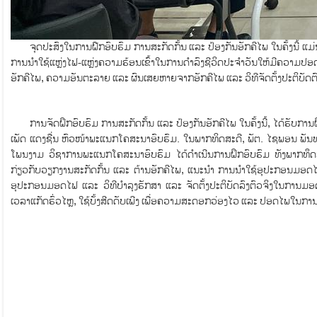
ຈຸດປະສົງໃນການຝືກອົບຮົມ ການສະກັດກັ້ນ ແລະ ປ້ອງກັນອັກຄີໄພ ໃນຄັ້ງນີ້ ແມ່ນເພ
ການນໍາໃຊ້ແຫຼ່ງໄຟ-ແຫຼ່ງຄວາມຮ້ອນເຂົ້າໃນການດໍາລົງຊີວິດປະຈໍາວັນໃຫ້ມີຄ
ອັກຄີໄພ, ຄວາມອັນຕະລາຍ ແລະ ຜົນເສຍຫາຍຈາກອັກຄີໄພ ແລະ ວິທີຈັດຕັ້ງປະຕິບັດຕົ
ການຈັດຝຶກອົບຮົມ ການສະກັດກັ້ນ ແລະ ປ້ອງກັນອັກຄີໄພ ໃນຄັ້ງນີ້, ໄດ້ຮັບກ
ເພັດ ແດງຊື່ນ ຫົວໜ້າພະແນກໂຄສະນາອົບຮົມ. ໃນພາກທິດສະດີ, ພັຕ. ໄຊພອນ ພັ
ໂພນງາມ ວິຊາການພະແນກໂຄສະນາອົບຮົມ ໄດ້ດຳເນີນການຝຶກອົບຮົມ ທັງພາກທຶດສະ
ກ່ຽວກັບວຽກງານສະກັດກັ້ນ ແລະ ຕ້ານອັກຄີໄພ, ແນະນໍາ ການນໍາໃຊ້ອຸປະກອນມອດໄຟ,
ອຸປະກອນມອດໄຟ ແລະ ວິທີບໍາລຸງຮັກສາ ແລະ ຈັດຕັ້ງປະຕິບັດລົງຕົວຈິງໃນການມອ
ເວລາແກັດຮົ່ວໄຫຼ, ໃຊ້ບັ້ງສີດດັບເພີງ ເພື່ອຄວາມສະດອກວ່ອງໄວ ແລະ ປອດໄພໃນການ