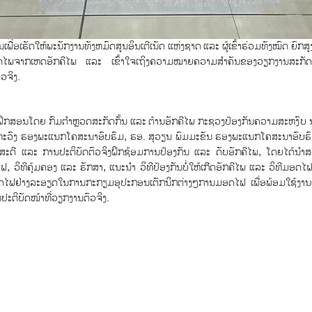
ື່ອເຮັດໃຫ້ພະນັກງານທັງຫມົດສູນອິນເຕີເນັດ ແຫ່ງຊາດ ແລະ ຜູ້ເຂົ້າຮ່ວມທັງໝົດ ຍົກສ
ວາມປອດໄພຈາກເຫດອັກຄີໄພ ແລະ ເຂົ້າໃຈເຖິງຄວາມໝາຍຄວາມສໍາຄັນຂອງວຽກງານສະກັ
ວຈິງ.
ານຝຶກສອນໂດຍ ກົມຕຳຫຼວດສະກັດກັ້ນ ແລະ ຕ້ານອັກຄີໄພ ກະຊວງປ້ອງກັນຄວາມສະຫງົບ
ນທະວົງ ຮອງພະແນກໂຄສະນາອົບຮົມ, ຮອ. ສຸວຽນ ພົມມະຂັນ ຮອງພະແນກໂຄສະນາອົບຮົມ
ດີ ແລະ ການປະຕິບັດຕົວຈິງຝຶກຊ້ອມການປ້ອງກັນ ແລະ ດັບອັກຄີໄພ, ໂດຍໄດ້ນໍາສະ
 ວິທີຄຸ້ມຄອງ ແລະ ຮັກສາ, ແນະນໍາ ວິທີປ້ອງກັນບໍ່ໃຫ້ເກີດອັກຄີໄພ ແລະ ວິທີມອດໄຟ
ດໄຟຢ່າງລະອຽດໃນການກະກຽມອຸປະກອນເຕັກນິກຕ່າງໆການມອດໄຟ ເພື່ອພ້ອມໃຊ້ງານເຊັ່ນ
ປະຕິບັດໜ້າທີ່ວຽກງານຕົວຈິງ.