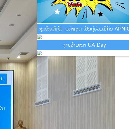
ສູນອິນເຕີເນັດ ແຫ່ງຊາດ ເປັນຄູ່ຮ່ວມມືກັບ APNI
ງານສຳມະນາ UA Day