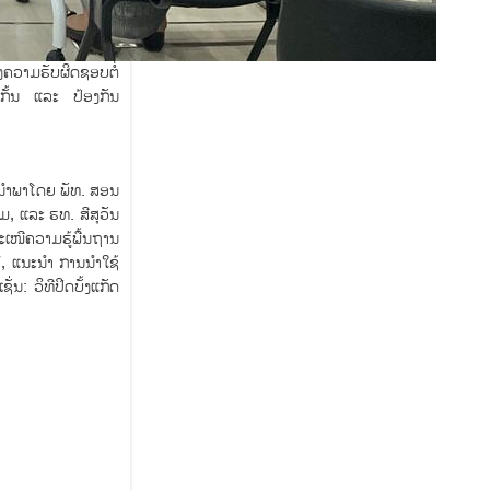
ູງຄວາມຮັບຜິດຊອບຕໍ່
ດກັ້ນ ແລະ ປ້ອງກັນ
 ນຳພາໂດຍ ພັທ. ສອນ
, ແລະ ຮທ. ສີສຸວັນ
ເໜີຄວາມຮູ້ພື້ນຖານ
, ແນະນໍາ ການນໍາໃຊ້
: ວິທີປິດບັ້ງແກັດ