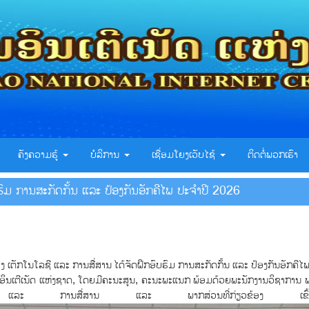
ຄັງຄວາມຮູ້
ບໍລິການ
ເຊື່ອມໂຍງເວັບໄຊ້
ຕິດຕໍ່ພວກເຮົາ
ບຮົມ ການສະກັດກັ້ນ ແລະ ປ້ອງກັນອັກຄີໄພ ປະຈຳປີ 2026
ເຕັກໂນໂລຊີ ແລະ ການສື່ສານ ໄດ້ຈັດຝຶກອົບຮົມ ການສະກັດກັ້ນ ແລະ ປ້ອງກັນອັກຄີ
ູນອິນເຕີເນັດ ແຫ່ງຊາດ, ໂດຍມີຄະນະສູນ, ຄະນະພະແນກ ພ້ອມດ້ວຍພະນັກງານວິຊາການ ພ
ແລະ ການສື່ສານ ແລະ ພາກສ່ວນທີ່ກ່ຽວຂ້ອງ ເຂົ້າຮ່ວມ