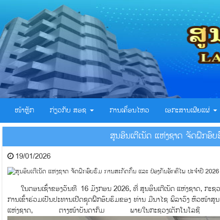
ໜ້າຫຼັກ
ກ່ຽວກັບ ສອຊ
ການເຄຶ່ອນໄຫວ
ເອກະສານເຜີຍແຜ່
ສູນອິນເຕີເນັດ ແຫ່ງຊາດ ຈັດຝຶກອົ
19/01/2026
ໃນຕອນເຊົ້າຂອງວັນທີ 16 ມັງກອນ 2026, ທີ່ ສູນອິນເຕີເນັດ ແຫ່ງຊາດ, ກະຊວງ 
ການເຂົ້າຮ່ວມເປັນປະທານເປີດຊຸດຝຶກອົບຮົມຂອງ ທ່ານ ມີນາໄຊ ພິລາວົງ ຫົວໜ້າສ
ແຫ່ງຊາດ, ຕາງໜ້າບັນດາກົມ ພາຍໃນກະຊວງເຕັກໂນໂລຊີ 