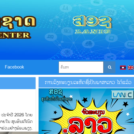
Facebook
ການລົງທະບຽນລະຫັດຊື່ເປັນພາສາລາວ ໄດ້ແລ້ວ
ໄພ ປະຈຳປີ 2026 ໂດຍ
າຍໃນ ສູນອິນເຕີເນັດ
ຢ່າງພ້ອມພຽງ.