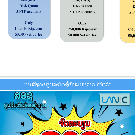
ການລົງທະບຽນລະຫັດຊື່ເປັນພາສາລາວ ໄດ້ແລ້ວ