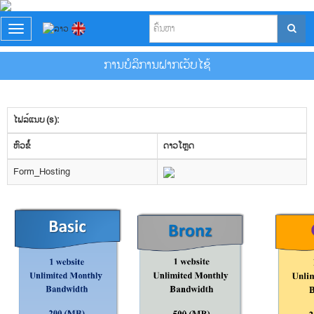
T
o
g
ການບໍລິການຝາກເວັບໄຊ້
g
l
e
n
ໄຟລ໌ແນບ (s):
a
v
​ຫົວ​ຂໍ້
ດາວ​ໂຫຼດ
i
g
Form_Hosting
a
t
i
o
n