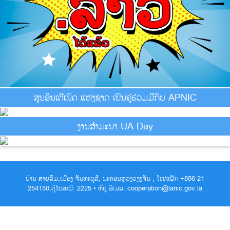
ສູນອິນເຕີເນັດ ແຫ່ງຊາດ ເປັນຄູ່ຮ່ວມມືກັບ APNIC
ງານສຳມະນາ UA Day
ບ້ານ ສາຍລົມ,ເມືອງ ຈັນທະບູລີ, ນະຄອນຫຼວງວຽງຈັນ , ໂທ/ແຟັກ +856 21
254150,ຕູ້ໄປສະນີ: 2225 • ທີ່ຢູ່ ອີເມລ: cooperation@lanic.gov.la