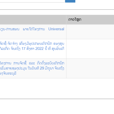
ດາວ​ໂຫຼດ
ການຮຽນ-ການສອນ ພາຍໃຕ້ໂຄງການ Universal
ດຊື້-ຈັດຈ້າງ ເຄື່ອງມືອຸປະກອນເຕັກນິກ ຂອງສູນ
ລະກົດ ຈົນເຖິງ 17 ສິງຫາ 2022 ນີ້ ທີ່ ສູນອິນເຕີ
ໂຄງການ ການຈັດຊື້ ແລະ ຕິດຕັ້ງລະບົບເຕັກນິກ
ເລີ່ມຂາຍຊອງປະມູນ ໃນວັນທີ 29 ມິຖຸນາ ຈົນເຖິງ
ືອງຈັນທະບູລີ