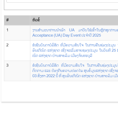
#
​ຫົວ​ຂໍ້
1
ງານສຳມະນາການນໍາເອົາ UA ມາປັບໃຊ້ເຂົ້າໃນຫຼັກສູດ
Acceptance (UA) Day Event ປະຈຳປີ 2025
2
ຂໍເຊີນບັນດາບໍລິສັດ ທີ່ມີຄວາມສົນໃຈ ໃນການຢືນຊ່ອງປະມູນ ຈັ
ອິນເຕີເນັດ ແຫ່ງຊາດ ເຊີ່ງຈະເລີ່ມຂາຍຊອງປະມູນ ໃນວັນທີ 25 ກໍ
ເນັດ ແຫ່ງຊາດ ບ້ານສາຍລົມ ເມືອງຈັນທະບູລີ
3
ຂໍເຊີນບັນດາບໍລິສັດ ທີ່ມີຄວາມສົນໃຈ ໃນການຢືນຊ່ອງປະມູນ
ຕິດຕາມ ແລະ ປ້ອງກັນຄວາມປອດໄພ ສູນຂໍ້ມູນແຫ່ງຊາດ ເຊີ່ງຈະ
03 ສິງຫາ 2022 ນີ້ ທີ່ ສູນອິນເຕີເນັດ ແຫ່ງຊາດ ບ້ານສາຍລົມ ເມ