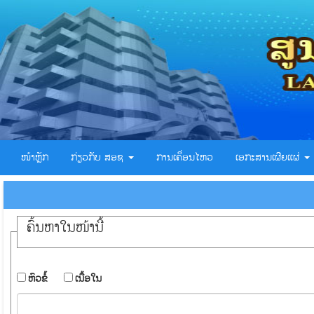
ໜ້າຫຼັກ
ກ່ຽວກັບ ສອຊ
ການເຄຶ່ອນໄຫວ
ເອກະສານເຜີຍແຜ່
ຄົ້ນ​ຫາ​ໃນ​ໜ້ານີ້
​ຫົວ​ຂໍ້
​ເນື້ອ​ໃນ