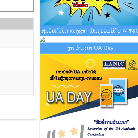
ສູນອິນເຕີເນັດ ແຫ່ງຊາດ ເປັນຄູ່ຮ່ວມມືກັບ APNI
ງານສຳມະນາ UA Day