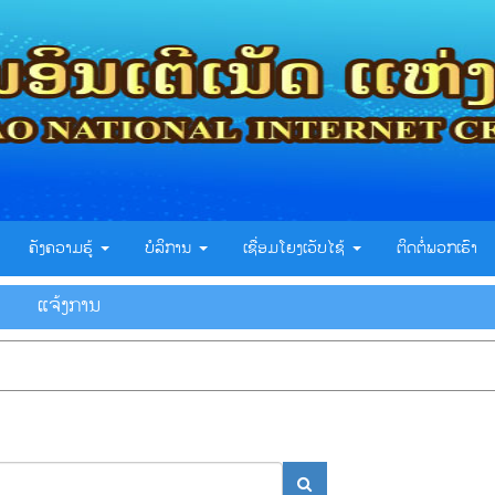
ຄັງຄວາມຮູ້
ບໍລິການ
ເຊື່ອມໂຍງເວັບໄຊ້
ຕິດຕໍ່ພວກເຮົາ
ແຈ້ງການ