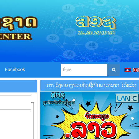
Facebook
ການລົງທະບຽນລະຫັດຊື່ເປັນພາສາລາວ ໄດ້ແລ້ວ