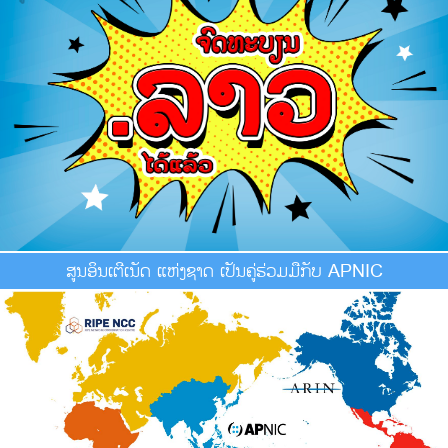
ສູນອິນເຕີເນັດ ແຫ່ງຊາດ ເປັນຄູ່ຮ່ວມມືກັບ APNIC