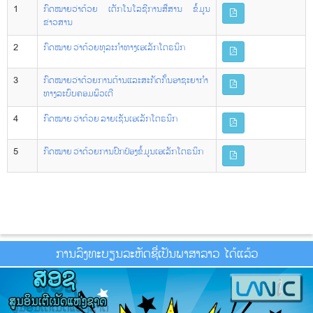
1
ກົດໝາຍວ່າດ້ວຍ ເຕັກໂນໂລຊີການສື່ສານ ຂໍ້ມູນ
ຂ່າວສານ
2
ກົດໝາຍ ວ່າດ້ວຍທຸລະກໍາທາງເອເລັກໂຕຣນິກ
3
ກົດໝາຍວ່າດ້ວຍການຕ້ານແລະສະກັດກັ້ນອາຊະຍາກຳ
ທາງລະບົບຄອມພິວເຕີ
4
ກົດໝາຍ ວ່າດ້ວຍ ລາຍເຊັນເອເລັກໂຕຣນິກ
5
ກົດໝາຍ ວ່າດ້ວຍການປົກປ້ອງຂໍ້ມູນເອເລັກໂຕຣນິກ
ການລົງທະບຽນລະຫັດຊື່ເປັນພາສາລາວ ໄດ້ແລ້ວ