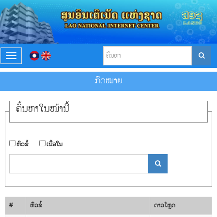
T
o
g
ກົດໝາຍ
g
l
e
ຄົ້ນ​ຫາ​ໃນ​ໜ້ານີ້
n
a
v
i
​ຫົວ​ຂໍ້
​ເນື້ອ​ໃນ
g
a
t
i
o
n
#
​ຫົວ​ຂໍ້
ດາວ​ໂຫຼດ